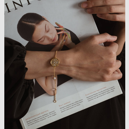
СВЯЖИТЕСЬ С НАМИ
Если у вас есть вопросы, пожелания
или предложения, свяжитесь с нами
любым удобным способом. Мы
всегда рады помочь.
Инстаграм*
Вконтакте
+7(926)871-69-19
info@maefaen.com
КАТЕГОРИИ УКРАШЕНИЙ
НАВИГАЦИЯ
Бестселлеры
О компании
Кольца
Сертификаты
Браслеты
Покупателям